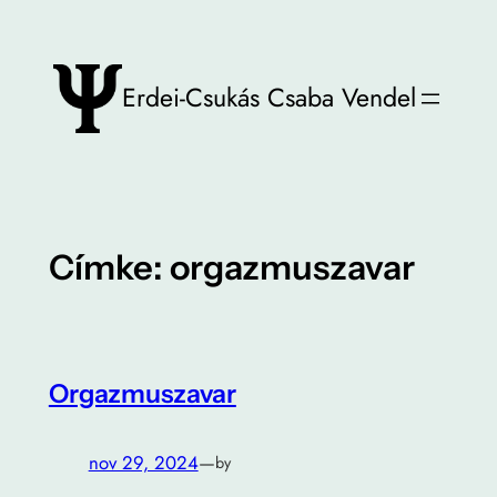
Ugrás
a
tartalomhoz
Erdei-Csukás Csaba Vendel
Címke:
orgazmuszavar
Orgazmuszavar
nov 29, 2024
—
by