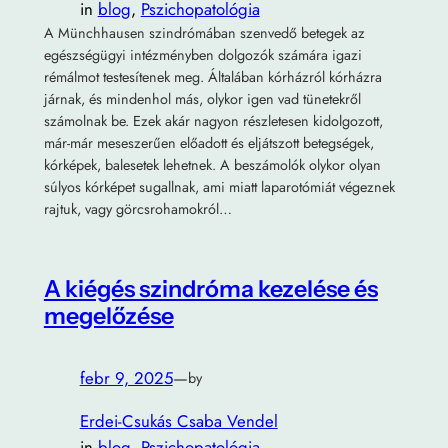
in
blog
, 
Pszichopatológia
A Münchhausen szindrómában szenvedő betegek az
egészségügyi intézményben dolgozók számára igazi
rémálmot testesítenek meg. Általában kórházról kórházra
járnak, és mindenhol más, olykor igen vad tünetekről
számolnak be. Ezek akár nagyon részletesen kidolgozott,
már-már meseszerűen előadott és eljátszott betegségek,
kórképek, balesetek lehetnek. A beszámolók olykor olyan
súlyos kórképet sugallnak, ami miatt laparotómiát végeznek
rajtuk, vagy görcsrohamokról…
A kiégés szindróma kezelése és
megelőzése
febr 9, 2025
—
by
Erdei-Csukás Csaba Vendel
in
blog
, 
Pszichopatológia
, 