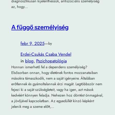
diagnosztikusan kijelenthessük, antiszociális személyiség
az, hogy…
A függő személyiség
febr 9, 2025
—
by
Erdei-Csukás Csaba Vendel
in
blog
, 
Pszichopatológia
Honnan ismerhető fel a dependens személyiség?
Elsősorban onnan, hogy életének fontos mozzanataiban
másokra támaszkodik, nem a saját igényeire. Általában
erőtlennek és gyámoltalannak érzi magát. Legtöbbször nem
fejezi ki a saját szükségleteit, vagy ha igen, azt mások
kedvéért könnyen feladja. Nehezen hoz döntést önmagával,
a jövőjével kapcsolatban. Az egyedüllét kínzó képként
jelenik meg a szeme előtt,…