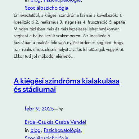
Szociálpszichológia
Emlékeztetőül, a kiégési szindróma fázisai a következők: 1.
idealizáció 2. realizmus 3. stagnálás 4. frusztráció 5. apátia
Minden fázisban más és más kezeléssel lehet hatékonyan
segíteni a bajba került szakemberen. Az idealizáció
fázisában a realitás felé való nyitást érdemes segíteni, hogy
az irreális elképzelések helyét a valós lehetőségek vegyék át.
Ekkor tud jól működő, elérhető…
A kiégési szindróma kialakulása
és stádiumai
febr 9, 2025
—
by
Erdei-Csukás Csaba Vendel
in
blog
, 
Pszichopatológia
, 
Szociálpszichológia