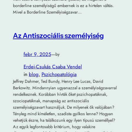
borderline személyiségű embernek is ez a hirtelen váltás.
Mivel a Borderline Személyiségzavar…
Az Antiszociális személyiség
febr 9, 2025
—
by
Erdei-Csukás Csaba Vendel
in
blog
, 
Pszichopatológia
Jeffrey Dahmer, Ted Bundy, Henry Lee Lucas, David
Berkowitz. Mindannyian ugyanazzal a személyiségzavarral
rendelkeznek. Korábban hívták őket pszichopatáknak,
szociopatáknak, manapság az antiszociális
személyiségzavart használjuk. De milyenek ők valójában?
Tényleg mind kíméletlen, szadista gyilkos lenne? Hogyan
vehetjük észre, ha találkozunk egy ilyen típusú személlyel?
Az egyik legfontosabb kritérium, hogy valakire