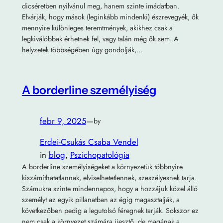
dicséretben nyilvánul meg, hanem szinte imádatban.
Elvárják, hogy mások (leginkább mindenki) észrevegyék, ők
mennyire különleges teremtmények, akikhez csak a
legkiválóbbak érhetnek fel, vagy talán még ők sem. A
helyzetek többségében úgy gondolják,…
A borderline személyiség
febr 9, 2025
—
by
Erdei-Csukás Csaba Vendel
in
blog
, 
Pszichopatológia
A borderline személyiségeket a környezetük többnyire
kiszámíthatatlannak, elviselhetetlennek, szeszélyesnek tarja.
Számukra szinte mindennapos, hogy a hozzájuk közel álló
személyt az egyik pillanatban az égig magasztalják, a
következőben pedig a legutolsó féregnek tarják. Sokszor ez
nem csak a környezet számára ijesztő, de magának a