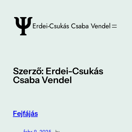
Ugrás
a
tartalomhoz
Erdei-Csukás Csaba Vendel
Szerző:
Erdei-Csukás
Csaba Vendel
Fejfájás
febr 9, 2025
—
by