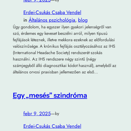
Erdei-Csukás Csaba Vendel
in
Általános pszichológia
, 
blog
Úgy gondolom, ha egyszer ilyen gyakori jelenségről van
szó, érdemes egy keveset beszélni arról, milyen típusú
fejfájások léteznek, illetve mekkora ezeknek az előfordulási
valószínűsége. A krónikus fejfájás osztályozásához az IHS
(International Headache Society) rendszerét szokás
használni. Az IHS rendszere négy szintű (négy
számjegyből álló diagnosztikai kódot használ), amelyből az
általános orvosi praxisban jellemezően az első…
Egy „mesés” szindróma
febr 9, 2025
—
by
Erdei-Csukás Csaba Vendel