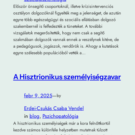
Először önsegítő csoportoknál, illetve krízisintervenciós
osztályon dolgozóknál figyelték meg a jelenséget, de azután
egyre több egészségügyi és szociális ellátásban dolgozó
szakembernél is felfedezték a tüneteket. A további
vizsgálatok megerősítették, hogy nem csak a segítő
szakmában dolgozók vannak ennek a veszélynek kitéve, de
a pedagógusok, jogászok, rendőrök is. Ahogy a kutatások
egyre szélesebb populációból vették a…
A Hisztrionikus személyiségzavar
febr 9, 2025
—
by
Erdei-Csukás Csaba Vendel
in
blog
, 
Pszichopatológia
A hisztrionikus személyiségek már a kora felnőttkortól
kezdve számos különféle helyzetben mutatnak túlzott