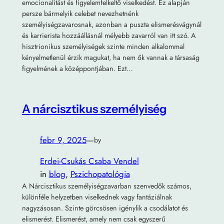
emocionalitást és figyelemfelkeltő viselkedést. Ez alapján
persze bármelyik celebet nevezhetnénk
személyiségzavarosnak, azonban a puszta elismerésvágynál
és karrierista hozzáállásnál mélyebb zavarról van itt szó. A
hisztrionikus személyiségek szinte minden alkalommal
kényelmetlenül érzik magukat, ha nem ők vannak a társaság
figyelmének a középpontjában. Ezt…
A nárcisztikus személyiség
febr 9, 2025
—
by
Erdei-Csukás Csaba Vendel
in
blog
, 
Pszichopatológia
A Nárcisztikus személyiségzavarban szenvedők számos,
különféle helyzetben viselkednek vagy fantáziálnak
nagyzásosan. Szinte görcsösen igénylik a csodálatot és
elismerést. Elismerést, amely nem csak egyszerű