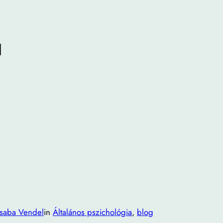
l
Csaba Vendel
in
Általános pszichológia
, 
blog