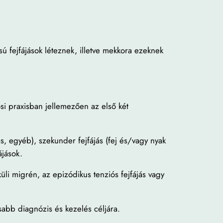
ú fejfájások léteznek, illetve mekkora ezeknek
si praxisban jellemezően az első két
ás, egyéb), szekunder fejfájás (fej és/vagy nyak
ájások.
üli migrén, az epizódikus tenziós fejfájás vagy
osabb diagnózis és kezelés céljára.