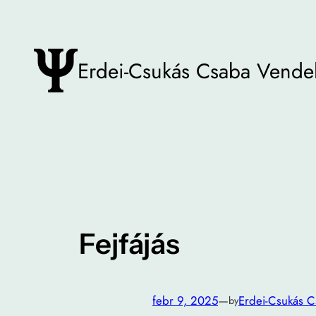
Ugrás
a
tartalomhoz
Erdei-Csukás Csaba Vende
Fejfájás
febr 9, 2025
—
Erdei-Csukás 
by