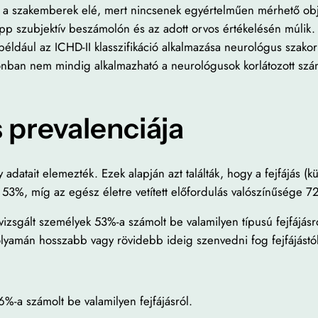
ít a szakemberek elé, mert nincsenek egyértelműen mérhető obj
épp szubjektív beszámolón és az adott orvos értékelésén múlik.
dául az ICHD-II klasszifikáció alkalmazása neurológus szakorvos 
nban nem mindig alkalmazható a neurológusok korlátozott számát
s prevalenciája
datait elemezték. Ezek alapján azt találták, hogy a fejfájás (k
 53%, míg az egész életre vetített előfordulás valószínűsége 7
 vizsgált személyek 53%-a számolt be valamilyen típusú fejfájás
folyamán hosszabb vagy rövidebb ideig szenvedni fog fejfájástól
6%-a számolt be valamilyen fejfájásról.