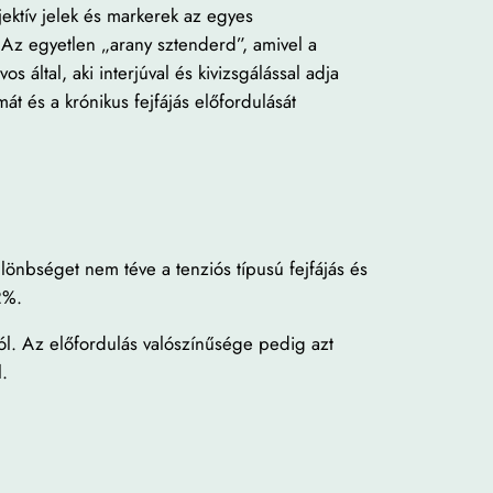
ektív jelek és markerek az egyes
 Az egyetlen „arany sztenderd”, amivel a
által, aki interjúval és kivizsgálással adja
 és a krónikus fejfájás előfordulását
ülönbséget nem téve a tenziós típusú fejfájás és
2%.
ról. Az előfordulás valószínűsége pedig azt
.