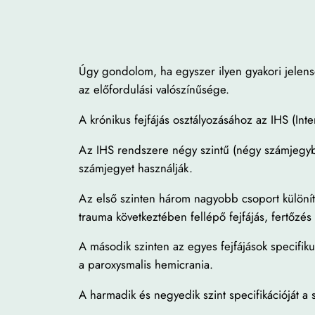
Úgy gondolom, ha egyszer ilyen gyakori jelensé
az előfordulási valószínűsége.
A krónikus fejfájás osztályozásához az IHS (Int
Az IHS rendszere négy szintű (négy számjegyből
számjegyet használják.
Az első szinten három nagyobb csoport különíthet
trauma következtében fellépő fejfájás, fertőzés o
A második szinten az egyes fejfájások specifiku
a paroxysmalis hemicrania.
A harmadik és negyedik szint specifikációját a 