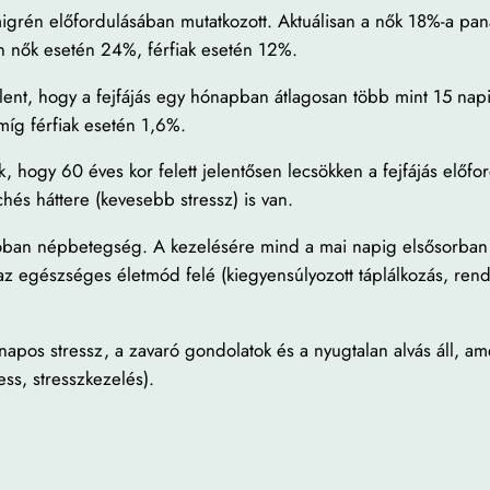
rén előfordulásában mutatkozott. Aktuálisan a nők 18%-a pana
án nők esetén 24%, férfiak esetén 12%.
elent, hogy a fejfájás egy hónapban átlagosan több mint 15 napi
 míg férfiak esetén 1,6%.
lták, hogy 60 éves kor felett jelentősen lecsökken a fejfájás el
hés háttere (kevesebb stressz) is van.
óban népbetegség. A kezelésére mind a mai napig elsősorban 
 egészséges életmód felé (kiegyensúlyozott táplálkozás, rends
napos stressz, a zavaró gondolatok és a nyugtalan alvás áll, a
ss, stresszkezelés).