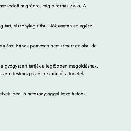
szkodott migrénre, míg a férfiak 7%-a. A
g tart, viszonylag ritka. Nők esetén az egész
őfordulása. Ennek pontosan nem ismert az oka, de
a gyógyszert tartják a legtöbben megoldásnak,
zere testmozgás és relaxáció) a tünetek
melyek igen jó hatékonysággal kezelhetőek