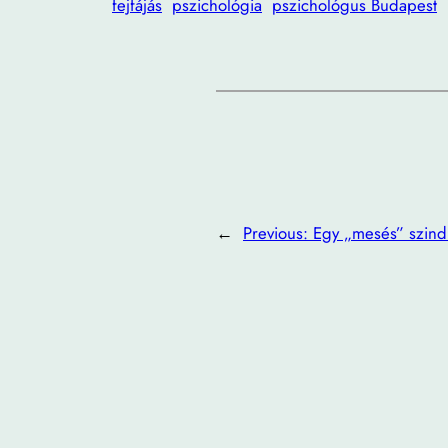
fejfájás
pszichológia
pszichológus Budapest
←
Previous:
Egy „mesés” szin