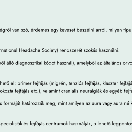
gről van szó, érdemes egy keveset beszélni arról, milyen típus
ernational Headache Society) rendszerét szokás használni.
 álló diagnosztikai kódot használ), amelyből az általános orvo
ő el: primer fejfájás (migrén, tenziós fejfájás, klaszter fejfáj
kozta fejfájás etc.), valamint cranialis neuralgiák és egyéb fejf
s formáját határozzák meg, mint amilyen az aura vagy aura nélk
specialisták és fejfájás centrumok használják, a lehető legpont