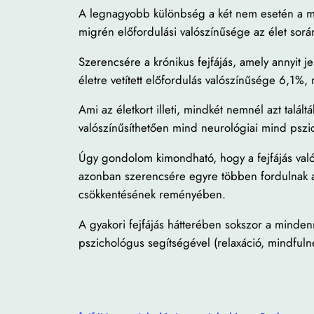
A legnagyobb különbség a két nem esetén a mig
migrén előfordulási valószínűsége az élet sor
Szerencsére a krónikus fejfájás, amely annyit j
életre vetített előfordulás valószínűsége 6,1%,
Ami az életkort illeti, mindkét nemnél azt talá
valószínűsíthetően mind neurológiai mind pszic
Úgy gondolom kimondható, hogy a fejfájás val
azonban szerencsére egyre többen fordulnak az
csökkentésének reményében.
A gyakori fejfájás hátterében sokszor a minden
pszichológus segítségével (relaxáció, mindfulne