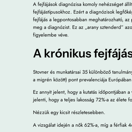
A fejfájások diagnózisa komoly nehézséget áll
fejfájástípusokhoz. Ezért a diagnózisok legfők
fejfájás a legpontosabban meghatározható, az pél
meg a diagnózist. Ez az „arany sztenderd” azo
figyelembe véve.
A krónikus fejfájá
Stovner és munkatársai 35 különböző tanulmány a
a migrén között) pont prevalenciája Európában
Ez annyit jelent, hogy a kutatás időpontjában a
jelenti, hogy a teljes lakosság 72%-a az élete 
Nézzük egy kicsit részletesebben.
A vizsgálat idején a nők 62%-a, míg a férfiak 4