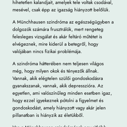
hihetetlen kalandjait, amelyek tele voltak csodával,
mesével, csak épp az igazság hiányzott belőlük.
A Münchhausen szindróma az egészségügyben a
dolgozók számára frusztrálók, mert rengeteg
felesleges vizsgálat és akár feltáró műtétet is
elvégeznek, mire kiderül a betegről, hogy
valójában nincs fizikai problémája.
A szindróma hátterében nem teljesen világos
még, hogy milyen okok és tényezők állnak.
Vannak, akik elégtelen szülői gondoskodásra
gyanakszanak, vannak, akik depresszióra. Az
egyetlen, ami valószínűleg minden esetben igaz,
hogy ezzel igyekeznek pótolni a figyelmet és
gondoskodást, amely hiányzott vagy akár jelen
pillanatban is hiányzik az életükből.