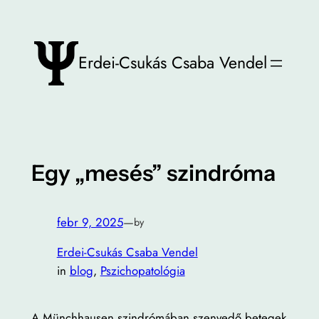
Ugrás
a
tartalomhoz
Erdei-Csukás Csaba Vendel
Egy „mesés” szindróma
febr 9, 2025
—
by
Erdei-Csukás Csaba Vendel
in
blog
, 
Pszichopatológia
A Münchhausen szindrómában szenvedő betegek