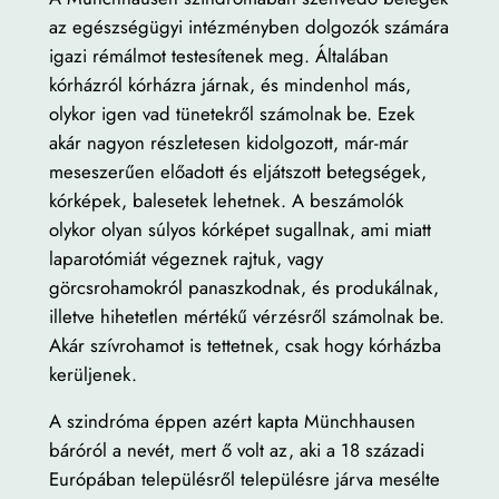
az egészségügyi intézményben dolgozók számára
igazi rémálmot testesítenek meg. Általában
kórházról kórházra járnak, és mindenhol más,
olykor igen vad tünetekről számolnak be. Ezek
akár nagyon részletesen kidolgozott, már-már
meseszerűen előadott és eljátszott betegségek,
kórképek, balesetek lehetnek. A beszámolók
olykor olyan súlyos kórképet sugallnak, ami miatt
laparotómiát végeznek rajtuk, vagy
görcsrohamokról panaszkodnak, és produkálnak,
illetve hihetetlen mértékű vérzésről számolnak be.
Akár szívrohamot is tettetnek, csak hogy kórházba
kerüljenek.
A szindróma éppen azért kapta Münchhausen
báróról a nevét, mert ő volt az, aki a 18 századi
Európában településről településre járva mesélte