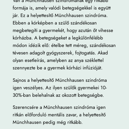
Van a Münchhausen szindrómának egy ritkább
formája is, amely valódi betegségekkel is együtt
jár. Ez a helyettesítő Münchhausen szindróma.
Ebben a kórképben a szülő szándékosan
megbetegíti a gyermekét, hogy azután őt vihesse
kórházba. A betegségeket a legkülönfélébb
módon idézik elő: ételbe tett méreg, szándékosan
tévesen adagolt gyógyszerek, fojtogatás. Akad
olyan esetleírás, amelyben az anya széklettel
szennyezte be a gyermek kórházi infúzióját.
Sajnos a helyettesítő Münchhausen szindróma
igen veszélyes. Az ilyen szülők gyermekei 10-
30%-ban belehalnak az okozott betegségbe.
Szerencsére a Münchhausen szindróma igen
ritkán előforduló mentális zavar, a helyettesítő
Münchhausen pedig még ritkább.