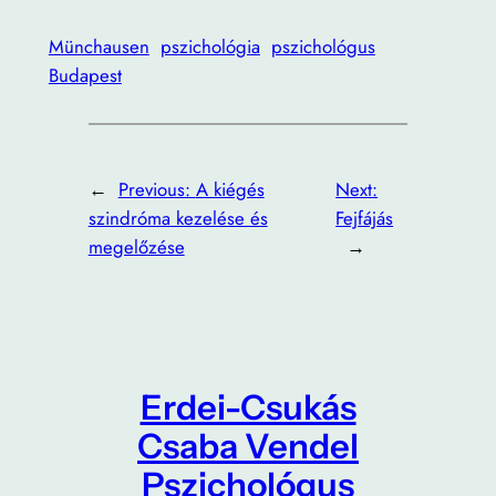
Münchausen
pszichológia
pszichológus
Budapest
←
Previous:
A kiégés
Next:
szindróma kezelése és
Fejfájás
megelőzése
→
Erdei-Csukás
Csaba Vendel
Pszichológus