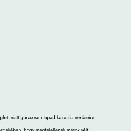
let miatt görcsösen tapad közeli ismerőseire.
érdekében, hogy megfeleljenek mások vélt