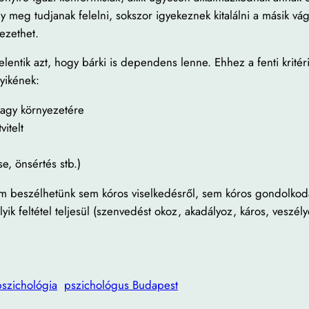
 meg tudjanak felelni, sokszor igyekeznek kitalálni a másik vág
ezethet.
lentik azt, hogy bárki is dependens lenne. Ehhez a fenti krité
lyikének:
vagy környezetére
itelt
e, önsértés stb.)
em beszélhetünk sem kóros viselkedésről, sem kóros gondolkod
yik feltétel teljesül (szenvedést okoz, akadályoz, káros, veszé
pszichológia
pszichológus Budapest