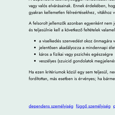
vagy valós elvárásainak. Ennek érdekében, hogy
gyakran kellemetlen félreértésekhez, vitákhoz v
A felsorolt jellemzők azonban egyenként nem je
és teljesülnie kell a következő feltételek valame
a viselkedés szenvedést okoz önmagára 
jelentősen akadályozza a mindennapi életv
káros a fizikai vagy pszichés egészségre
veszélyes (szuicid gondolatok megjelenés
Ha ezen kritériumok közül egy sem teljesül, n
fordítottan, más esetben is érvényes; ha bármel
dependens személyiség
függő személyiség