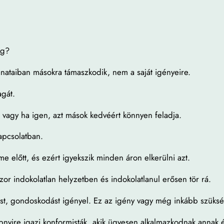
ég?
nataiban másokra támaszkodik, nem a saját igényeire.
agát.
, vagy ha igen, azt mások kedvéért könnyen feladja.
apcsolatban.
e előtt, és ezért igyekszik minden áron elkerülni azt.
szor indokolatlan helyzetben és indokolatlanul erősen tör rá.
t, gondoskodást igényel. Ez az igény vagy még inkább szükség
yire igazi konformisták, akik ügyesen alkalmazkodnak annak 