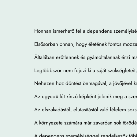
Honnan ismerhető fel a dependens személyis
Elsősorban onnan, hogy életének fontos mozza
Általában erőtlennek és gyámoltalannak érzi m
Legtöbbször nem fejezi ki a saját szükségleteit
Nehezen hoz döntést önmagával, a jövőjével k
Az egyedüllét kínzó képként jelenik meg a szem
Az elszakadástól, elutasítástól való félelem sok
A környezete számára már zavaróan sok törődés
A dependens személyiséggel rendelkezők többn