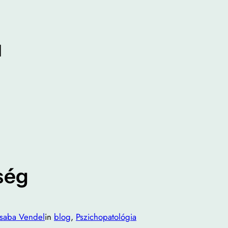
l
ség
Csaba Vendel
in
blog
, 
Pszichopatológia