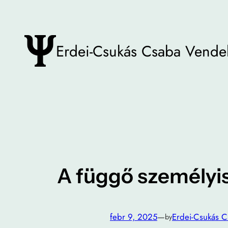
Ugrás
a
tartalomhoz
Erdei-Csukás Csaba Vende
A függő személyi
febr 9, 2025
—
Erdei-Csukás 
by