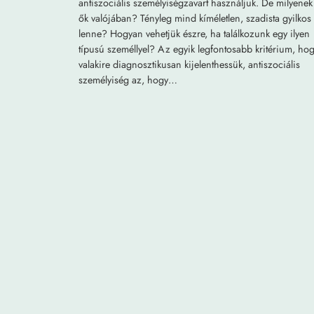
antiszociális személyiségzavart használjuk. De milyenek
ők valójában? Tényleg mind kíméletlen, szadista gyilkos
lenne? Hogyan vehetjük észre, ha találkozunk egy ilyen
típusú személlyel? Az egyik legfontosabb kritérium, ho
valakire diagnosztikusan kijelenthessük, antiszociális
személyiség az, hogy…