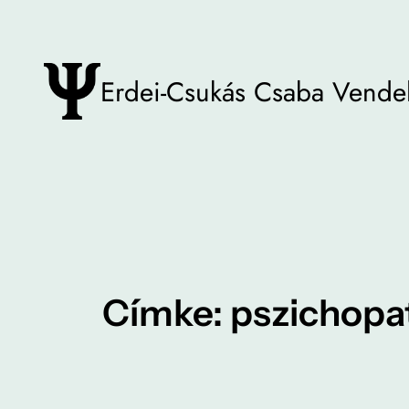
Ugrás
a
tartalomhoz
Erdei-Csukás Csaba Vende
Címke:
pszichopa