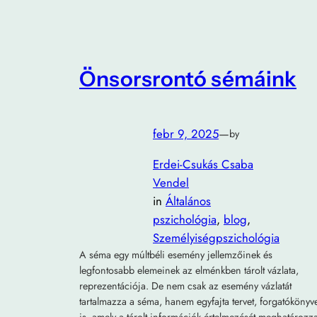
Önsorsrontó sémáink
febr 9, 2025
—
by
Erdei-Csukás Csaba
Vendel
in
Általános
pszichológia
, 
blog
, 
Személyiségpszichológia
A séma egy múltbéli esemény jellemzőinek és
legfontosabb elemeinek az elménkben tárolt vázlata,
reprezentációja. De nem csak az esemény vázlatát
tartalmazza a séma, hanem egyfajta tervet, forgatókönyve
is, amely a tárolt információk értelmezését meghatározza