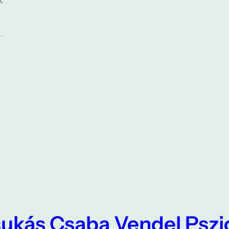
…
ukás Csaba Vendel Psz