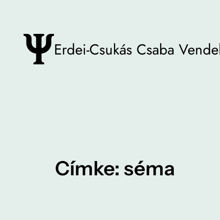
Ugrás
a
tartalomhoz
Erdei-Csukás Csaba Vende
Címke:
séma