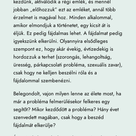
kezdünk, aktiválódik a régi emlék, és mennél
jobban „előhozzuk” ezt az emléket, annál több
érzelmet is magával hoz. Minden alkalommal,
amikor elmondjuk a történetet, egy kicsit át is
éljük. Ez pedig fájdalmas lehet. A fájdalmat pedig
igyekszünk elkerülni. Olyannyira elsődleges
szempont ez, hogy akár évekig, évtizedekig is
hordozzuk a terhet (szorongás, lehangoltság,
üresség, párkapcsolati probléma, szexuális zavar),
csak hogy ne kelljen beszélni róla és a
fájdalommal szembenézni.
Belegondolt, vajon milyen lenne az élete most, ha
már a probléma felmerülésekor felkeres egy
segítőt? Mikor kezdődött a probléma? Hány évet
szenvedett magában, csak hogy a beszéd
fájdalmát elkerülje?