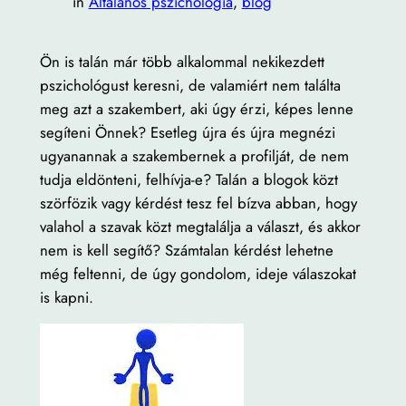
in
Általános pszichológia
, 
blog
Ön is talán már több alkalommal nekikezdett
pszichológust keresni, de valamiért nem találta
meg azt a szakembert, aki úgy érzi, képes lenne
segíteni Önnek? Esetleg újra és újra megnézi
ugyanannak a szakembernek a profilját, de nem
tudja eldönteni, felhívja-e? Talán a blogok közt
szörfözik vagy kérdést tesz fel bízva abban, hogy
valahol a szavak közt megtalálja a választ, és akkor
nem is kell segítő? Számtalan kérdést lehetne
még feltenni, de úgy gondolom, ideje válaszokat
is kapni.