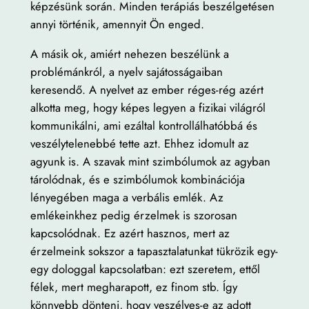
képzésünk során. Minden terápiás beszélgetésen
annyi történik, amennyit Ön enged.
A másik ok, amiért nehezen beszélünk a
problémánkról, a nyelv sajátosságaiban
keresendő. A nyelvet az ember réges-rég azért
alkotta meg, hogy képes legyen a fizikai világról
kommunikálni, ami ezáltal kontrollálhatóbbá és
veszélytelenebbé tette azt. Ehhez idomult az
agyunk is. A szavak mint szimbólumok az agyban
tárolódnak, és e szimbólumok kombinációja
lényegében maga a verbális emlék. Az
emlékeinkhez pedig érzelmek is szorosan
kapcsolódnak. Ez azért hasznos, mert az
érzelmeink sokszor a tapasztalatunkat tükrözik egy-
egy dologgal kapcsolatban: ezt szeretem, ettől
félek, mert megharapott, ez finom stb. Így
könnyebb dönteni, hogy veszélyes-e az adott