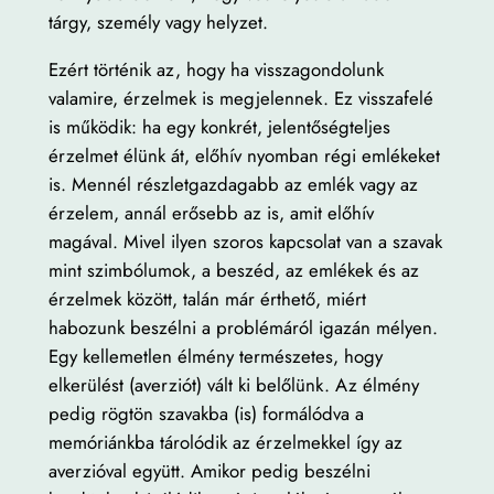
tárgy, személy vagy helyzet.
Ezért történik az, hogy ha visszagondolunk
valamire, érzelmek is megjelennek. Ez visszafelé
is működik: ha egy konkrét, jelentőségteljes
érzelmet élünk át, előhív nyomban régi emlékeket
is. Mennél részletgazdagabb az emlék vagy az
érzelem, annál erősebb az is, amit előhív
magával. Mivel ilyen szoros kapcsolat van a szavak
mint szimbólumok, a beszéd, az emlékek és az
érzelmek között, talán már érthető, miért
habozunk beszélni a problémáról igazán mélyen.
Egy kellemetlen élmény természetes, hogy
elkerülést (averziót) vált ki belőlünk. Az élmény
pedig rögtön szavakba (is) formálódva a
memóriánkba tárolódik az érzelmekkel így az
averzióval együtt. Amikor pedig beszélni