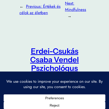
Next:
←
Previous:
Értékek és
Mindfulness
célok az életben
→
Erdei-Csukás
Csaba Vendel
Pszichológus
1054. Budapest, Alkotmány utca 4. 2. emelet 6/E
​(„Rendelő” kapucsengő)
Adatvédelmi nyilatkozat