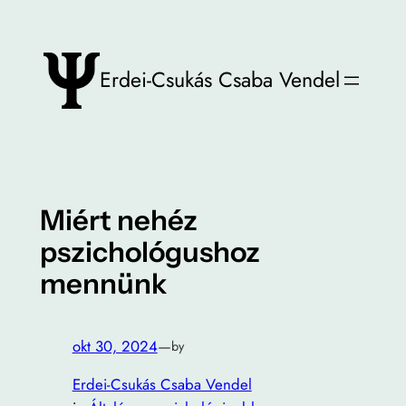
Ugrás
a
tartalomhoz
Erdei-Csukás Csaba Vendel
Miért nehéz
pszichológushoz
mennünk
okt 30, 2024
—
by
Erdei-Csukás Csaba Vendel