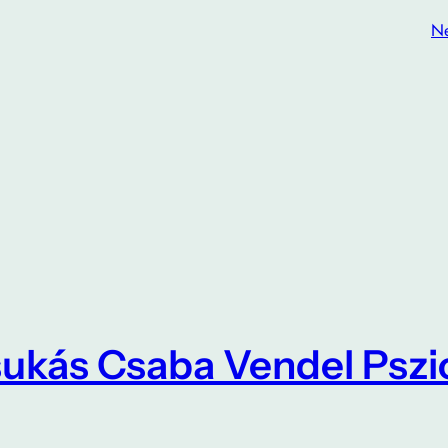
N
ukás Csaba Vendel Psz