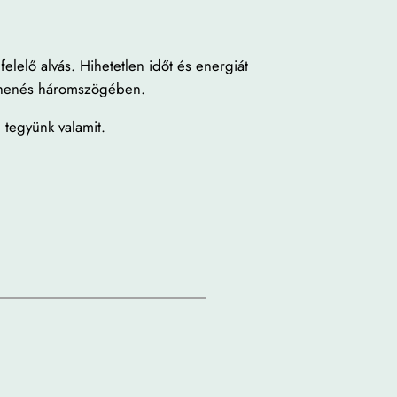
lelő alvás. Hihetetlen időt és energiát
pihenés háromszögében.
 tegyünk valamit.