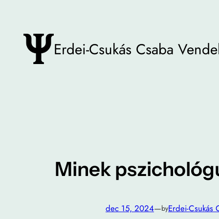
Ugrás
a
tartalomhoz
Erdei-Csukás Csaba Vende
Minek pszichológ
dec 15, 2024
—
Erdei-Csukás 
by