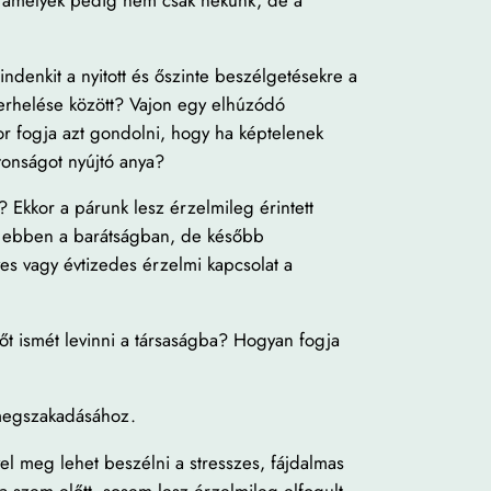
ndenkit a nyitott és őszinte beszélgetésekre a
terhelése között? Vajon egy elhúzódó
kor fogja azt gondolni, hogy ha képtelenek
tonságot nyújtó anya?
? Ekkor a párunk lesz érzelmileg érintett
nk ebben a barátságban, de később
s vagy évtizedes érzelmi kapcsolat a
t ismét levinni a társaságba? Hogyan fogja
 megszakadásához.
l meg lehet beszélni a stresszes, fájdalmas
ja szem előtt, sosem lesz érzelmileg elfogult