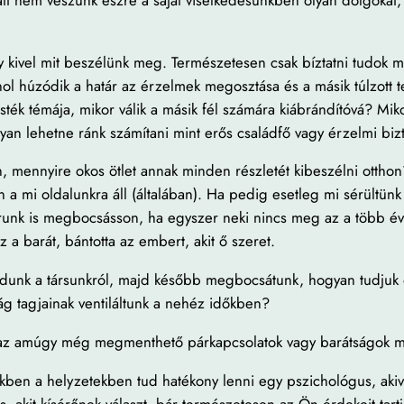
 kivel mit beszélünk meg. Természetesen csak bíztatni tudok mi
hol húzódik a határ az érzelmek megosztása és a másik túlzott 
sték témája, mikor válik a másik fél számára kiábrándítóvá? Mi
yan lehetne ránk számítani mint erős családfő vagy érzelmi biz
, mennyire okos ötlet annak minden részletét kibeszélni otthon
a mi oldalunkra áll (általában). Ha pedig esetleg mi sérültü
unk is megbocsásson, ha egyszer neki nincs meg az a több éve
 a barát, bántotta az embert, akit ő szeret.
dunk a társunkról, majd később megbocsátunk, hogyan tudjuk ő
ág tagjainak ventiláltunk a nehéz időkben?
ek az amúgy még megmenthető párkapcsolatok vagy barátságok
kben a helyzetekben tud hatékony lenni egy pszichológus, akive
, akit kísérőnek választ, bár természetesen az Ön érdekeit tart