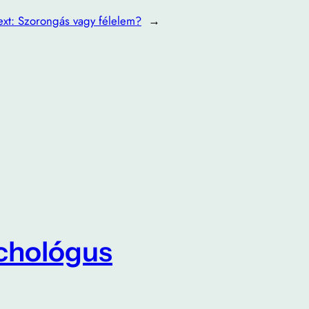
ext:
Szorongás vagy félelem?
→
ichológus