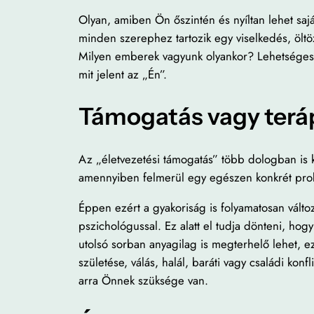
Olyan, amiben Ön őszintén és nyíltan lehet saj
minden szerephez tartozik egy viselkedés, öl
Milyen emberek vagyunk olyankor? Lehetséges ez
mit jelent az „Én”.
Támogatás vagy terá
Az „életvezetési támogatás” több dologban is 
amennyiben felmerül egy egészen konkrét prob
Éppen ezért a gyakoriság is folyamatosan vált
pszichológussal. Ez alatt el tudja dönteni, ho
utolsó sorban anyagilag is megterhelő lehet, e
születése, válás, halál, baráti vagy családi konf
arra Önnek szüksége van.