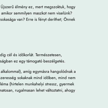
ie. Újszerű élmény ez, mert megszoktuk, hogy
, amikor semmilyen maszkot nem viselünk?
sokasága van? Erre is fényt deríthet; Önnek
dig cél és időkorlát. Természetesen,
sságban ez egy támogató beszélgetés.
-5 alkalommal), amíg egymásra hangolódnak a
rendszeresség sokaknak mind időben, mind nem
bléma (hirtelen munkahelyi stressz, gyermek
yamatosan, rugalmasan lehet változtatni, ahogy