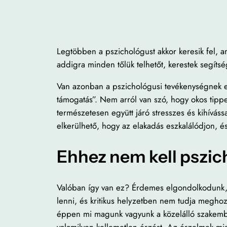
Legtöbben a pszichológust akkor keresik fel, 
addigra minden tőlük telhetőt, kerestek segítsé
Van azonban a pszichológusi tevékenységnek eg
támogatás”. Nem arról van szó, hogy okos tippe
természetesen együtt járó stresszes és kihíváss
elkerülhető, hogy az elakadás eszkalálódjon, és 
Ehhez nem kell pszi
Valóban így van ez? Érdemes elgondolkodunk, m
lenni, és kritikus helyzetben nem tudja meghoz
éppen mi magunk vagyunk a közelálló szakember
valamilyen kellemetlen érzést. Az érzelmek mi