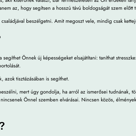
nem az, hogy segítsen a hosszú távú boldogságát szem előtt tar
 családjával beszélgetni. Amit megoszt vele, mindig csak kette
?
 segíthet Önnek új képességeket elsajátítani: taníthat stresszke
ortolását.
 azok tisztázásában is segíthet.
beszélni, mert úgy gondolja, ha arról az ismerősei tudnának, t
i nincsenek Önnel szemben elvárásai. Nincsen közös, élménye
?