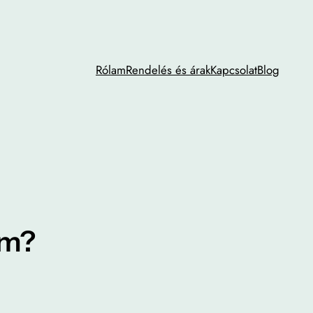
Rólam
Rendelés és árak
Kapcsolat
Blog
om?