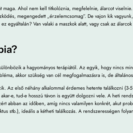
át maga. Ahol nem kell titkolóznia, megfelelnie, álarcot viseln
tözködés, megengedett „érzelemcsomag”. De vajon kik vagyunk
 egyáltalán? Van valaki a maszkok alatt, vagy csak az álarcok 
pia?
különbözik a hagyományos terápiától. Az egyik, hogy nincs min
léma, akkor szükség van cél megfogalmazásra is, de általáno
ozik. Az első néhány alkalommal érdemes hetente találkozni (3
gy akar-e, tud-e hosszú távon is együtt dolgozni vele. A heti 
zért abban az időben, amíg nincs valamilyen konkrét, akut pro
liktus stb.), ideális a kétheti találkozás. A rendszerességen fol