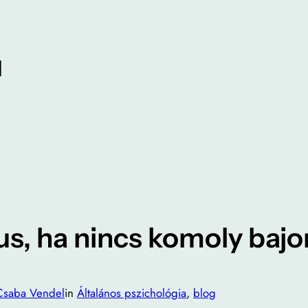
l
us, ha nincs komoly baj
Csaba Vendel
in
Általános pszichológia
, 
blog