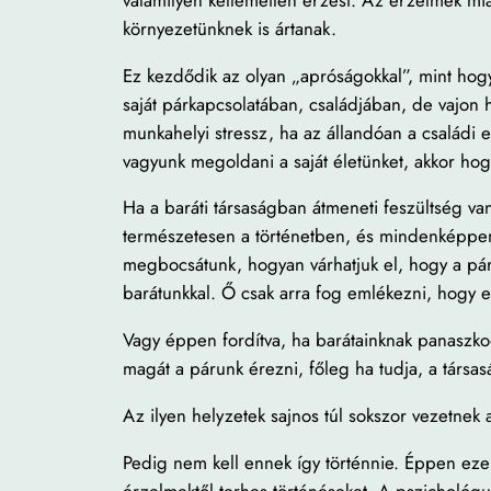
környezetünknek is ártanak.
Ez kezdődik az olyan „apróságokkal”, mint hogy
saját párkapcsolatában, családjában, de vajon 
munkahelyi stressz, ha az állandóan a családi e
vagyunk megoldani a saját életünket, akkor hog
Ha a baráti társaságban átmeneti feszültség van
természetesen a történetben, és mindenképpen 
megbocsátunk, hogyan várhatjuk el, hogy a pár
barátunkkal. Ő csak arra fog emlékezni, hogy ez
Vagy éppen fordítva, ha barátainknak panaszko
magát a párunk érezni, főleg ha tudja, a társas
Az ilyen helyzetek sajnos túl sokszor vezetn
Pedig nem kell ennek így történnie. Éppen eze
érzelmektől terhes történéseket. A pszichológus