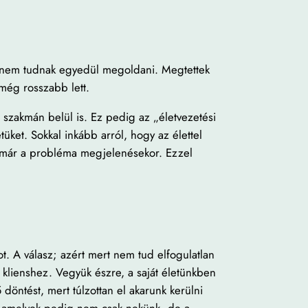
e nem tudnak egyedül megoldani. Megtettek
 még rosszabb lett.
szakmán belül is. Ez pedig az „életvezetési
ket. Sokkal inkább arról, hogy az élettel
ek, már a probléma megjelenésekor. Ezzel
. A válasz; azért mert nem tud elfogulatlan
 klienshez. Vegyük észre, a saját életünkben
ntést, mert túlzottan el akarunk kerülni
t, amelyek pedig nem csak nekünk, de a