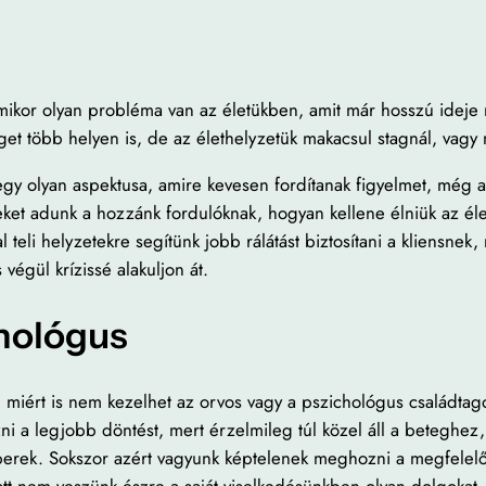
amikor olyan probléma van az életükben, amit már hosszú idej
get több helyen is, de az élethelyzetük makacsul stagnál, vagy
y olyan aspektusa, amire kevesen fordítanak figyelmet, még a 
ket adunk a hozzánk fordulóknak, hogyan kellene élniük az életü
al teli helyzetekre segítünk jobb rálátást biztosítani a kliensn
végül krízissé alakuljon át.
chológus
iért is nem kezelhet az orvos vagy a pszichológus családtagot
ni a legjobb döntést, mert érzelmileg túl közel áll a beteghez,
ek. Sokszor azért vagyunk képtelenek meghozni a megfelelő dö
att nem veszünk észre a saját viselkedésünkben olyan dolgoka