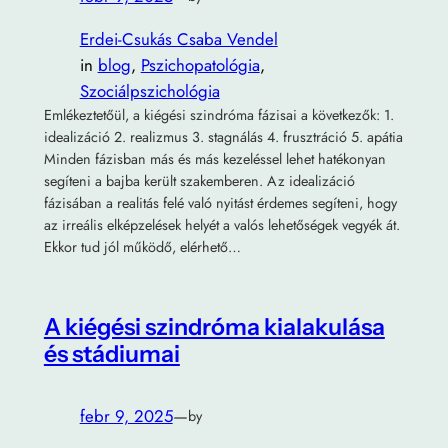
Erdei-Csukás Csaba Vendel
in
blog
, 
Pszichopatológia
, 
Szociálpszichológia
Emlékeztetőül, a kiégési szindróma fázisai a következők: 1.
idealizáció 2. realizmus 3. stagnálás 4. frusztráció 5. apátia
Minden fázisban más és más kezeléssel lehet hatékonyan
segíteni a bajba került szakemberen. Az idealizáció
fázisában a realitás felé való nyitást érdemes segíteni, hogy
az irreális elképzelések helyét a valós lehetőségek vegyék át.
Ekkor tud jól működő, elérhető…
A kiégési szindróma kialakulása
és stádiumai
febr 9, 2025
—
by