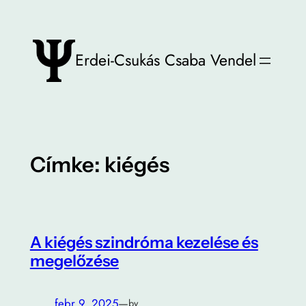
Ugrás
a
tartalomhoz
Erdei-Csukás Csaba Vendel
Címke:
kiégés
A kiégés szindróma kezelése és
megelőzése
febr 9, 2025
—
by