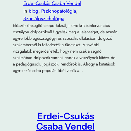
Erdei-Csukás Csaba Vendel
in
blog
, 
Pszichopatológia
, 
Szociálpszichológia
Először önsegítő csoportoknál, illetve krízisintervenciós
osztályon dolgozóknál figyelték meg a jelenséget, de azután
egyre több egészségügyi és szociális ellátásban dolgozó
szakembernél is felfedezték a tüneteket. A további
vizsgálatok megerősítették, hogy nem csak a segítő
szakmában dolgozók vannak ennek a veszélynek kitéve, de
a pedagógusok, jogászok, rendőrök is. Ahogy a kutatások
egyre szélesebb populációból vették a…
Erdei-Csukás
Csaba Vendel